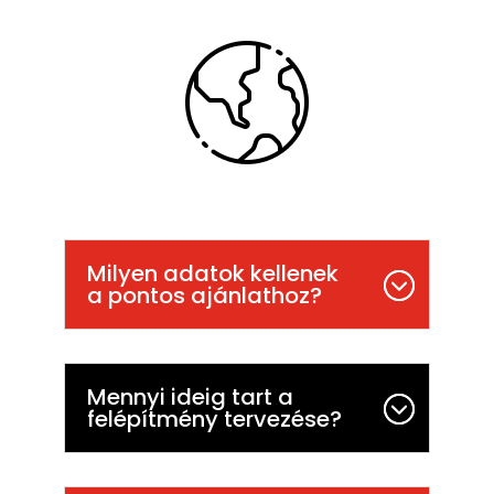
Milyen adatok kellenek
a pontos ajánlathoz?
Mennyi ideig tart a
felépítmény tervezése?