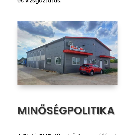
és vizsgáztatás.
MINŐSÉGPOLITIKA