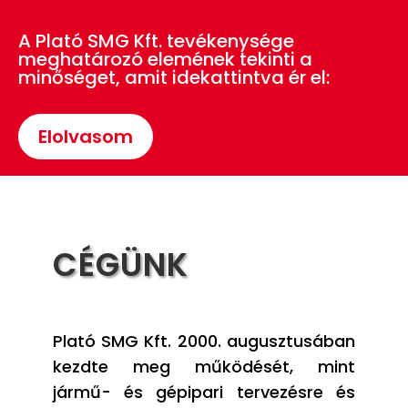
A Plató SMG Kft. tevékenysége
meghatározó elemének tekinti a
minőséget, amit idekattintva ér el:
Elolvasom
CÉGÜNK
Plató SMG Kft. 2000. augusztusában
kezdte meg működését, mint
jármű- és gépipari tervezésre és