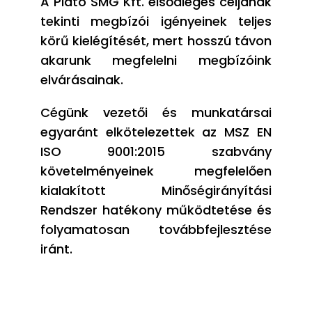
A Plató SMG Kft. elsődleges céljának
tekinti megbízói igényeinek teljes
körű kielégítését, mert hosszú távon
akarunk megfelelni megbízóink
elvárásainak.
Cégünk vezetői és munkatársai
egyaránt elkötelezettek az MSZ EN
ISO 9001:2015 szabvány
követelményeinek megfelelően
kialakított Minőségirányítási
Rendszer hatékony működtetése és
folyamatosan továbbfejlesztése
iránt.