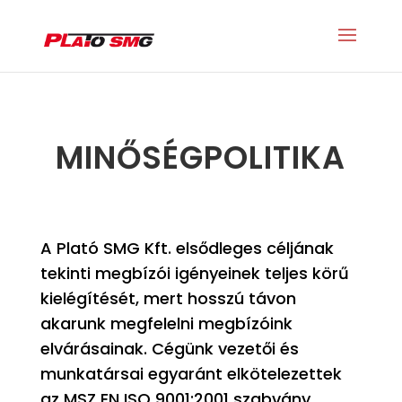
MINŐSÉGPOLITIKA
A Plató SMG Kft. elsődleges céljának
tekinti megbízói igényeinek teljes körű
kielégítését, mert hosszú távon
akarunk megfelelni megbízóink
elvárásainak. Cégünk vezetői és
munkatársai egyaránt elkötelezettek
az MSZ EN ISO 9001:2001 szabvány