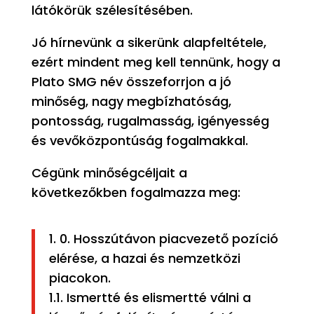
látókörük szélesítésében.
Jó hírnevünk a sikerünk alapfeltétele,
ezért mindent meg kell tennünk, hogy a
Plato SMG név összeforrjon a jó
minőség, nagy megbízhatóság,
pontosság, rugalmasság, igényesség
és vevőközpontúság fogalmakkal.
Cégünk minőségcéljait a
következőkben fogalmazza meg:
1. 0. Hosszútávon piacvezető pozíció
elérése, a hazai és nemzetközi
piacokon.
1.1. Ismertté és elismertté válni a